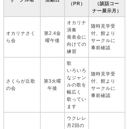
（PR）
（談話コー
ナー展示月）
オカリナ
随時見学受
演奏
オカリナさく
第2.4金
付、館より
発表会に
ら会
曜午後
サークルに
向けての
事前確認
練習
歌
いろいろ
随時見学受
なジャン
さくらが丘歌
第3火曜
付、館より
ルの歌を
の会
午後
サークルに
幅広く
事前確認
歌ってい
ます
ウクレレ
月2回の