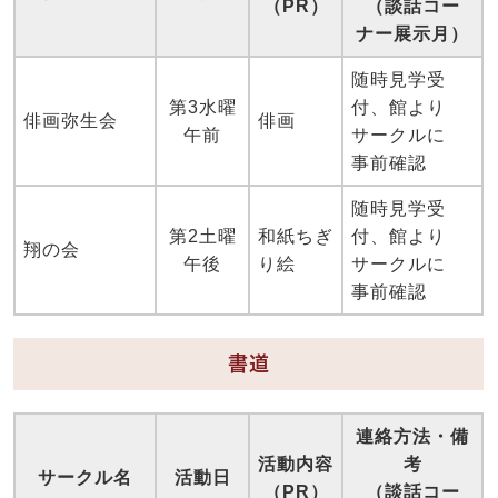
（PR）
（談話コー
ナー展示月）
随時見学受
第3水曜
付、館より
俳画弥生会
俳画
午前
サークルに
事前確認
随時見学受
第2土曜
和紙ちぎ
付、館より
翔の会
午後
り絵
サークルに
事前確認
書道
連絡方法・備
活動内容
考
サークル名
活動日
（PR）
（談話コー