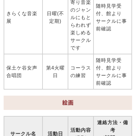
寄り音楽
随時見学受
のジャン
きらくな音楽
日曜(不
付、館より
ルにもと
展
定期)
サークルに事
らわれず
前確認
楽しめる
サークル
です
随時見学受
保土ケ谷女声
第4火曜
コーラス
付、館より
合唱団
日
の練習
サークルに事
前確認
絵画
連絡方法・備
活動内容
考
サークル名
活動日