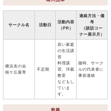
連絡方法・備
活動内容
考
サークル名
活動日
（PR）
（談話コー
ナー展示月）
若い家庭
の生活講
習
料理講
随時、サーク
横浜友の会
不定期
習、洋裁
ルの代表者に
桜ケ丘最寄
教室
事前連絡
などもし
ていま
す。
教養