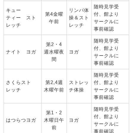
随時見学受
キュー
リンパ体
第4金曜
付、館より
ティー スト
操＆スト
午前
サークルに
レッチ
レッチ
事前確認
随時見学受
第2・4
付、館より
ナイト ヨガ
週水曜夜
ヨガ
サークルに
間
事前確認
随時見学受
さくらスト
第2,4週
ストレッ
付、館より
レッチ
木曜午前
チ体操
サークルに
事前確認
随時見学受
第1・2
付、館より
はつらつヨガ
木曜日午
ヨガ
サークルに
前
事前確認