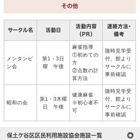
その他
活動内容
連絡方法・
サークル名
活動日
（PR）
備考
麻雀指導
随時見学受
①初めての
メンタンピ
第1・3日
付、館より
方
ン会
曜 午後
サークルに
②点数の計
事前確認
算方法
随時見学受
健康麻雀
第1・3木曜
付、館より
昭和の会
※初心者不
日 午後
サークルに
可
事前確認
保土ケ谷区区民利用施設協会施設一覧