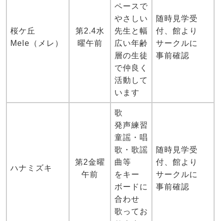
ペースで
やさしい
随時見学受
桜ケ丘
第2.4水
先生と幅
付、館より
Mele（メレ）
曜午前
広い年齢
サークルに
層の生徒
事前確認
で仲良く
活動して
います
歌
発声練習
童謡・唱
歌・歌謡
随時見学受
第2金曜
曲等
付、館より
ハナミズキ
午前
をキー
サークルに
ボードに
事前確認
合わせ
歌ってお