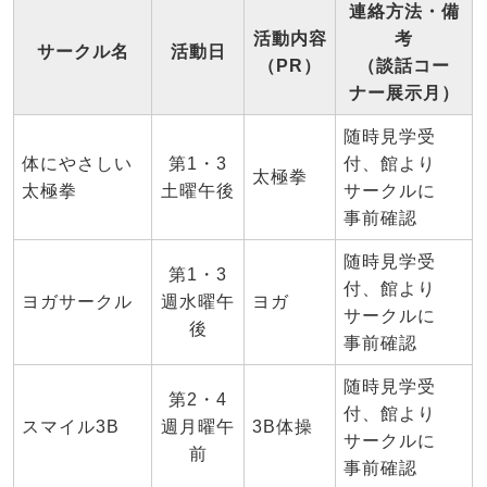
連絡方法・備
活動内容
考
サークル名
活動日
（PR）
（談話コー
ナー展示月）
随時見学受
体にやさしい
第1・3
付、館より
太極拳
太極拳
土曜午後
サークルに
事前確認
随時見学受
第1・3
付、館より
ヨガサークル
週水曜午
ヨガ
サークルに
後
事前確認
随時見学受
第2・4
付、館より
スマイル3B
週月曜午
3B体操
サークルに
前
事前確認