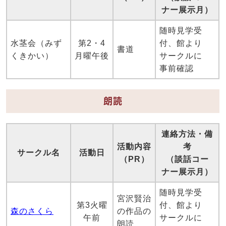
ナー展示月）
随時見学受
水茎会（みず
第2・4
付、館より
書道
くきかい）
月曜午後
サークルに
事前確認
朗読
連絡方法・備
活動内容
考
サークル名
活動日
（PR）
（談話コー
ナー展示月）
随時見学受
宮沢賢治
第3火曜
付、館より
森のさくら
の作品の
午前
サークルに
朗読