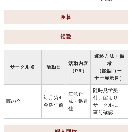
囲碁
短歌
連絡方法・備
活動内容
考
サークル名
活動日
（PR）
（談話コー
ナー展示月）
随時見学受
短歌作
毎月第4
付、館より
藤の会
成・鑑賞
金曜午前
サークルに
他
事前確認
婦人団体