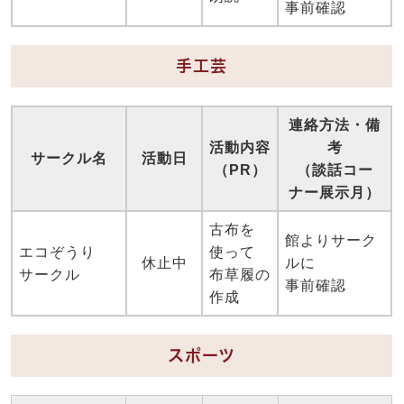
事前確認
手工芸
連絡方法・備
活動内容
考
サークル名
活動日
（PR）
（談話コー
ナー展示月）
古布を
館よりサーク
エコぞうり
使って
休止中
ルに
サークル
布草履の
事前確認
作成
スポーツ